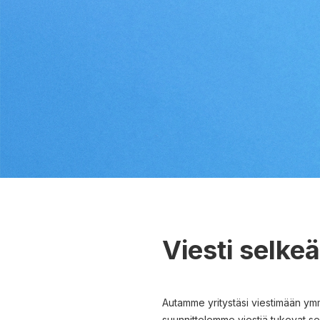
Viesti selkeä
Autamme yritystäsi viestimään ymmä
suunnittelemme viestiä tukevat se