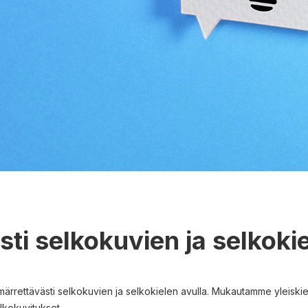
sti selkokuvien ja selkoki
rrettävästi selkokuvien ja selkokielen avulla. Mukautamme yleiskielel
lkokuvitukset.