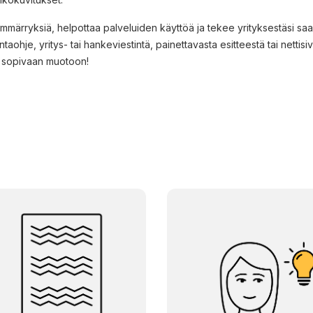
ymmärryksiä, helpottaa palveluiden käyttöä ja tekee yrityksestäsi 
intaohje, yritys- tai hankeviestintä, painettavasta esitteestä tai netti
 sopivaan muotoon!