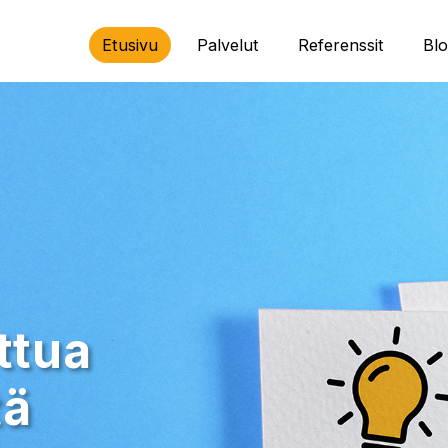
Etusivu
Palvelut
Referenssit
Blo
ttua
tä