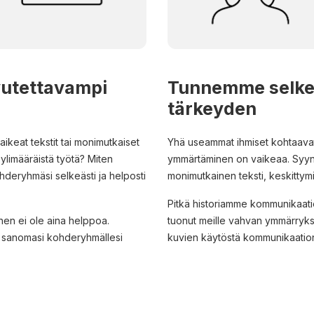
vutettavampi
Tunnemme selke
tärkeyden
ikeat tekstit tai monimutkaiset
Yhä useammat ihmiset kohtaavat a
ylimääräistä työtä? Miten
ymmärtäminen on vaikeaa. Syynä 
kohderyhmäsi selkeästi ja helposti
monimutkainen teksti, keskittym
Pitkä historiamme kommunikaatio
nen ei ole aina helppoa.
tuonut meille vahvan ymmärryks
 sanomasi kohderyhmällesi
kuvien käytöstä kommunikaation