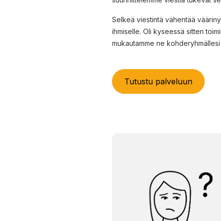
Selkeä viestintä vähentää väärin
ihmiselle. Oli kyseessä sitten toim
mukautamme ne kohderyhmällesi
Tutustu palveluun