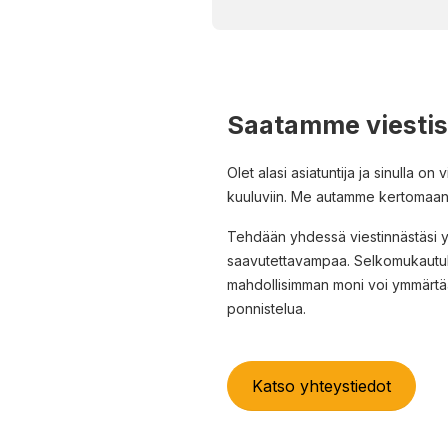
Saatamme viestisi
Olet alasi asiatuntija ja sinulla on
kuuluviin.
Me autamme kertomaan si
Tehdään yhdessä viestinnästäsi 
saavutettavampaa.
Selkomukautuk
mahdollisimman moni voi ymmärtää 
ponnistelua.
Katso yhteystiedot