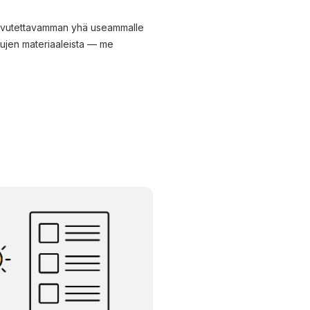
saavutettavamman yhä useammalle
sivujen materiaaleista — me