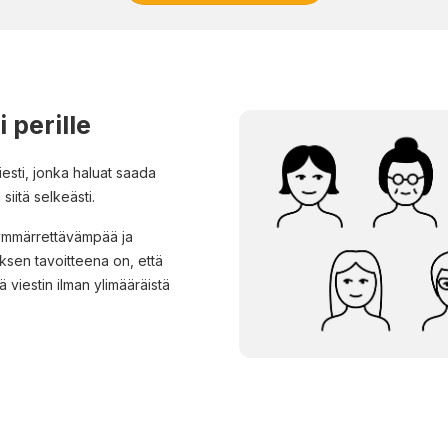
 perille
 viesti, jonka haluat saada
itä selkeästi.
ymmärrettävämpää ja
sen tavoitteena on, että
viestin ilman ylimääräistä