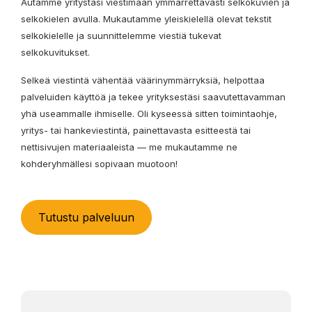
Autamme yritystäsi viestimään ymmärrettävästi selkokuvien ja
selkokielen avulla. Mukautamme yleiskielellä olevat tekstit
selkokielelle ja suunnittelemme viestiä tukevat
selkokuvitukset.
Selkeä viestintä vähentää väärinymmärryksiä, helpottaa
palveluiden käyttöä ja tekee yrityksestäsi saavutettavamman
yhä useammalle ihmiselle. Oli kyseessä sitten toimintaohje,
yritys- tai hankeviestintä, painettavasta esitteestä tai
nettisivujen materiaaleista — me mukautamme ne
kohderyhmällesi sopivaan muotoon!
Tutustu palveluun