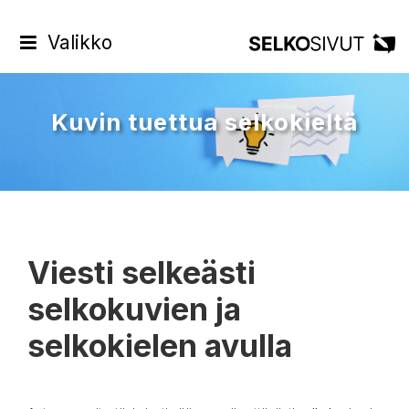
Valikko
Kuvin tuettua selkokieltä
Viesti selkeästi
selkokuvien ja
selkokielen avulla