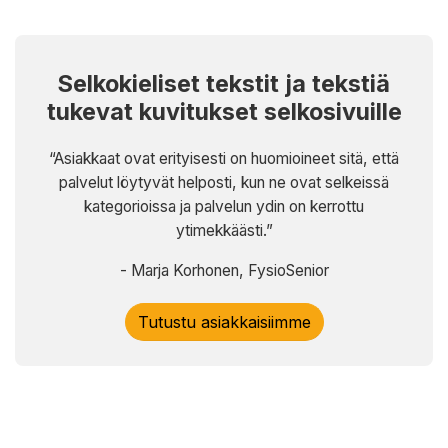
Selkokieliset tekstit ja tekstiä
tukevat kuvitukset selkosivuille
“Asiakkaat ovat erityisesti on huomioineet sitä, että
palvelut löytyvät helposti, kun ne ovat selkeissä
kategorioissa ja palvelun ydin on kerrottu
ytimekkäästi.”
- Marja Korhonen, FysioSenior
Tutustu asiakkaisiimme