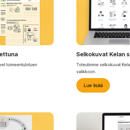
tettuna
Selkokuvat Kelan s
jeet toimeentulotuen
Toteutimme selkokuvat Kela
valikkoon.
Lue lisää