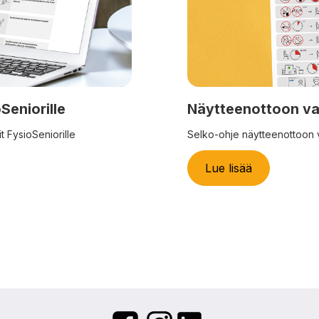
Seniorille
Näytteenottoon va
t FysioSeniorille
Selko-ohje näytteenottoon 
Lue lisää