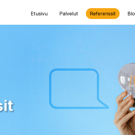
Etusivu
Palvelut
Referenssit
Blo
it