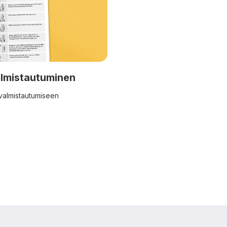
lmistautuminen
valmistautumiseen