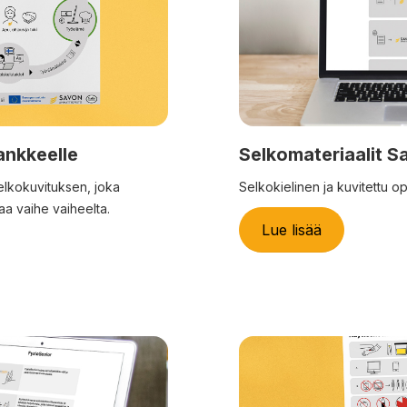
ankkeelle
Selkomateriaalit S
lkokuvituksen, joka
Selkokielinen ja kuvitettu o
kaa vaihe vaiheelta.
Lue lisää