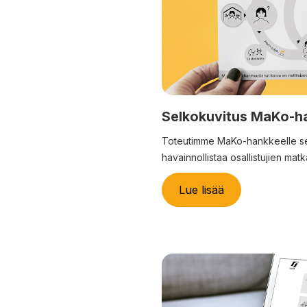
Selkokuvitus MaKo-h
Toteutimme MaKo-hankkeelle se
havainnollistaa osallistujien mat
Lue lisää