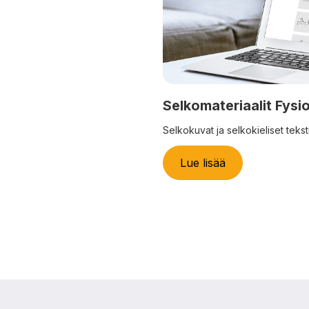
Selkomateriaalit Fysio
Selkokuvat ja selkokieliset teksti
Lue lisää