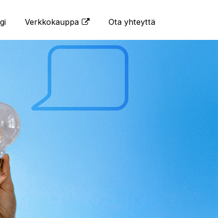
gi
Verkkokauppa
Ota yhteyttä