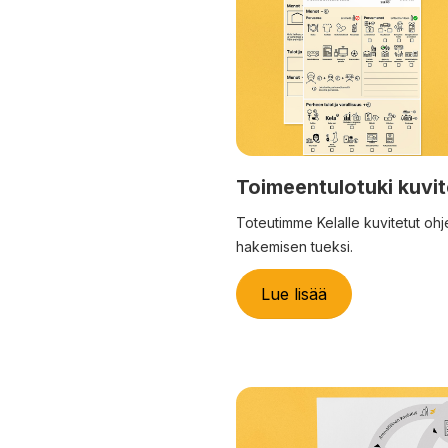
Toimeentulotuki kuvi
Toteutimme Kelalle kuvitetut oh
hakemisen tueksi.
Lue lisää