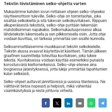
Tekstin tiivistäminen selko-ohjetta varten
Mukautimme kahden sivun mittaisen ohjeen selko-ohjeeksi
näytteenottoon tuleville. Selko-ohje on toimintaohje, joka
sisältää selkokieltä ja sitä tukevan selkokuvituksen. Riippuen
alkuperäisestä tekstistä, selko-ohje pyritään tekemään
mahdollisimman napakaksi. Selkomukautusprosessi alkaa
lähdetekstin lukemisella ja sen pilkkomisella osiin. Jotta ohje
voidaan kuvittaa, on tärkeää ymmärtää sen sisältö kunnolla.
Selkoammattilaisemme muokkaavat tekstin selkokielelle.
Tekstin alussa avaavat käytettävät käsitteet. Tämän jälkeen
graafinen suunnittelija toteuttaa kuvituksen, joka tukee
tekstiä. Kuvituksessa voidaan käyttää esimerkiksi punaista
korostusväriä kieltomerkeissä. Selko-ohje etenee aina
loogisessa järjestyksessä, jotta lukija ymmärtää tapahtumien
kulun selkeästi.
Selko-ohjeet auttavat jännittävissä ja uusissa tilanteissa. Ne
välittävät tietoa nopeasti ja helposti, mikä vähentää
väärinkäsityksiä ja niistä johtuvia virheitä.