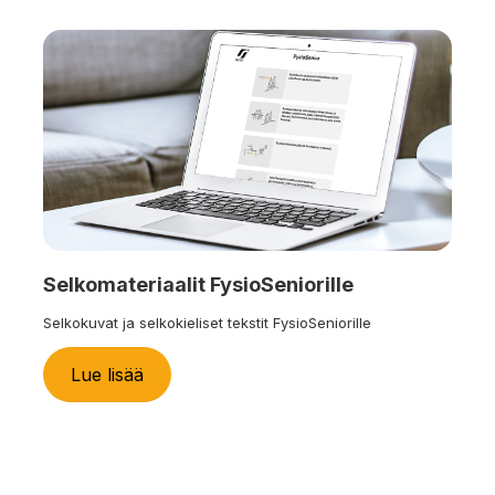
Selkomateriaalit FysioSeniorille
Selkokuvat ja selkokieliset tekstit FysioSeniorille
Lue lisää