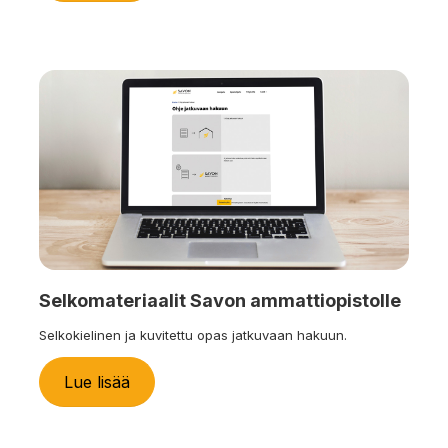
Selkomateriaalit Savon ammattiopistolle
Selkokielinen ja kuvitettu opas jatkuvaan hakuun.
Lue lisää