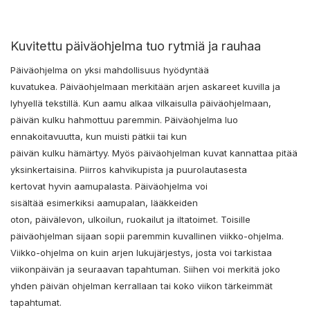
Kuvitettu päiväohjelma tuo rytmiä ja rauhaa
Päiväohjelma on yksi mahdollisuus hyödyntää
kuvatukea. Päiväohjelmaan merkitään arjen askareet kuvilla ja
lyhyellä tekstillä. Kun aamu alkaa vilkaisulla päiväohjelmaan,
päivän kulku hahmottuu paremmin. Päiväohjelma luo
ennakoitavuutta, kun muisti pätkii tai kun
päivän kulku hämärtyy. Myös päiväohjelman kuvat kannattaa pitää
yksinkertaisina. Piirros kahvikupista ja puurolautasesta
kertovat hyvin aamupalasta. Päiväohjelma voi
sisältää esimerkiksi aamupalan, lääkkeiden
oton, päivälevon, ulkoilun, ruokailut ja iltatoimet. Toisille
päiväohjelman sijaan sopii paremmin kuvallinen viikko-ohjelma.
Viikko-ohjelma on kuin arjen lukujärjestys, josta voi tarkistaa
viikonpäivän ja seuraavan tapahtuman. Siihen voi merkitä joko
yhden päivän ohjelman kerrallaan tai koko viikon tärkeimmät
tapahtumat.