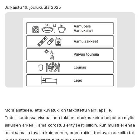
Julkaistu 16. joulukuuta 2025
Moni ajattelee, että kuvatuki on tarkoitettu vain lapsille.
Todellisuudessa visuaalinen tuki on tehokas keino helpottaa myös
aikuisen arkea. Tämä korostuu erityisesti silloin, kun muisti ei enää
toimi samalla tavalla kuin ennen, arjen rutiinit tuntuvat raskailta tai
uuden asian oppiminen tuntuu työläältä.