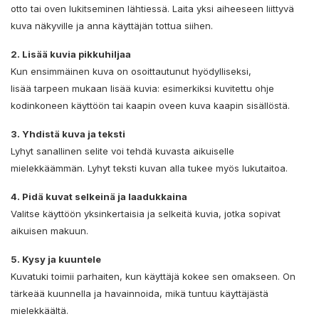
otto tai oven lukitseminen lähtiessä. Laita yksi aiheeseen liittyvä
kuva näkyville ja anna käyttäjän tottua siihen.
2. Lisää kuvia pikkuhiljaa
Kun ensimmäinen kuva on osoittautunut hyödylliseksi,
lisää tarpeen mukaan lisää kuvia: esimerkiksi kuvitettu ohje
kodinkoneen käyttöön tai kaapin oveen kuva kaapin sisällöstä.
3. Yhdistä kuva ja teksti
Lyhyt sanallinen selite voi tehdä kuvasta aikuiselle
mielekkäämmän. Lyhyt teksti kuvan alla tukee myös lukutaitoa.
4. Pidä kuvat selkeinä ja laadukkaina
Valitse käyttöön yksinkertaisia ja selkeitä kuvia, jotka sopivat
aikuisen makuun.
5. Kysy ja kuuntele
Kuvatuki toimii parhaiten, kun käyttäjä kokee sen omakseen. On
tärkeää kuunnella ja havainnoida, mikä tuntuu käyttäjästä
mielekkäältä.