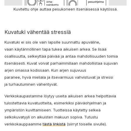
Kuvitettu ohje auttaa pesukoneen itsenäisessä käytössä.
Kuvatuki vähentää stressiä
Kuvatuki ei siis ole vain lapsille suunnattu apuväline,
vaan käytännöllinen tapa tukea aikuisen arkea. Se lisää
osallisuutta, selkeyttää päivää ja antaa mahdollisuuden toimia
itsenäisesti. Kuvat voivat parhaimmillaan mahdollistaa sujuvan
arjen omassa kodissaan. Kun arjen sujuvuus
paranee, hyvä mieliala ja itsevarmuus vahvistuvat ja stressi
ja turhautuminen vähentyvät.
Verkkokaupastamme löytyy useita aikuisen arkea helpottavia
tulostettavia kuvatuotteita, esimerkiksi päiväohjelman ja
ympäristön kuvittamiseen. Tuotteissa käytetty selkeä
selkokuvatyyli on aikuisten makuun sopiva. Tutustu
verkkokauppaamme
tästä linkistä
(siirryt toiselle sivulle).