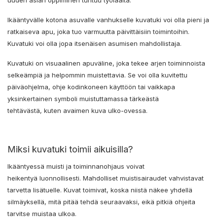
Ikääntyvälle kotona asuvalle vanhukselle kuvatuki voi olla pieni ja
ratkaiseva apu, joka tuo varmuutta päivittäisiin toimintoihin.
Kuvatuki voi olla jopa itsenäisen asumisen mahdollistaja.
Kuvatuki on visuaalinen apuväline, joka tekee arjen toiminnoista
selkeämpiä ja helpommin muistettavia. Se voi olla kuvitettu
päiväohjelma, ohje kodinkoneen käyttöön tai vaikkapa
yksinkertainen symboli muistuttamassa tärkeästä
tehtävästä, kuten avaimen kuva ulko-ovessa.
Miksi kuvatuki toimii aikuisilla?
Ikääntyessä muisti ja toiminnanohjaus voivat
heikentyä luonnollisesti. Mahdolliset muistisairaudet vahvistavat
tarvetta lisätuelle. Kuvat toimivat, koska niistä näkee yhdellä
silmäyksellä, mitä pitää tehdä seuraavaksi, eikä pitkiä ohjeita
tarvitse muistaa ulkoa.