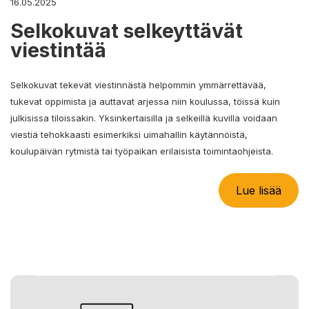
16.05.2025
Selkokuvat selkeyttävät
viestintää
Selkokuvat tekevät viestinnästä helpommin ymmärrettävää,
tukevat oppimista ja auttavat arjessa niin koulussa, töissä kuin
julkisissa tiloissakin. Yksinkertaisilla ja selkeillä kuvilla voidaan
viestiä tehokkaasti esimerkiksi uimahallin käytännöistä,
koulupäivän rytmistä tai työpaikan erilaisista toimintaohjeista.
Lue lisää