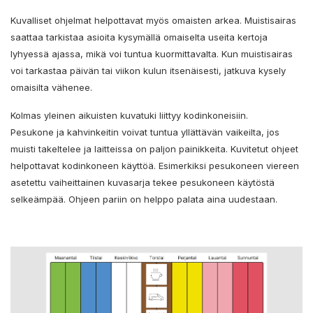
Kuvalliset ohjelmat helpottavat myös omaisten arkea. Muistisairas
saattaa tarkistaa asioita kysymällä omaiselta useita kertoja
lyhyessä ajassa, mikä voi tuntua kuormittavalta. Kun muistisairas
voi tarkastaa päivän tai viikon kulun itsenäisesti, jatkuva kysely
omaisilta vähenee.
Kolmas yleinen aikuisten kuvatuki liittyy kodinkoneisiin.
Pesukone ja kahvinkeitin voivat tuntua yllättävän vaikeilta, jos
muisti takeltelee ja laitteissa on paljon painikkeita. Kuvitetut ohjeet
helpottavat kodinkoneen käyttöä. Esimerkiksi pesukoneen viereen
asetettu vaiheittainen kuvasarja tekee pesukoneen käytöstä
selkeämpää. Ohjeen pariin on helppo palata aina uudestaan.