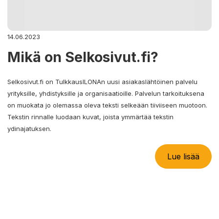
14.06.2023
Mikä on Selkosivut.fi?
Selkosivut.fi on TulkkausILONAn uusi asiakaslähtöinen palvelu
yrityksille, yhdistyksille ja organisaatioille. Palvelun tarkoituksena
on muokata jo olemassa oleva teksti selkeään tiiviiseen muotoon.
Tekstin rinnalle luodaan kuvat, joista ymmärtää tekstin
ydinajatuksen.
Lue lisää