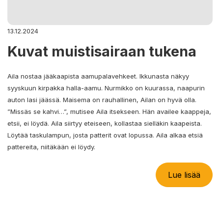
13.12.2024
Kuvat muistisairaan tukena
Aila nostaa jääkaapista aamupalavehkeet. Ikkunasta näkyy
syyskuun kirpakka halla-aamu. Nurmikko on kuurassa, naapurin
auton lasi jäässä. Maisema on rauhallinen, Ailan on hyvä olla.
”Missäs se kahvi…”, mutisee Aila itsekseen. Hän availee kaappeja,
etsii, ei löydä. Aila siirtyy eteiseen, kollastaa sielläkin kaapeista.
Löytää taskulampun, josta patterit ovat lopussa. Aila alkaa etsiä
pattereita, niitäkään ei löydy.
Lue lisää