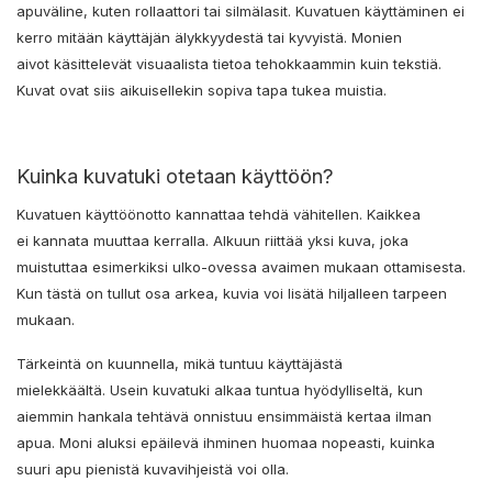
apuväline, kuten rollaattori tai silmälasit. Kuvatuen käyttäminen ei
kerro mitään käyttäjän älykkyydestä tai kyvyistä. Monien
aivot käsittelevät visuaalista tietoa tehokkaammin kuin tekstiä.
Kuvat ovat siis aikuisellekin sopiva tapa tukea muistia.
Kuinka kuvatuki otetaan käyttöön?
Kuvatuen käyttöönotto kannattaa tehdä vähitellen. Kaikkea
ei kannata muuttaa kerralla. Alkuun riittää yksi kuva, joka
muistuttaa esimerkiksi ulko-ovessa avaimen mukaan ottamisesta.
Kun tästä on tullut osa arkea, kuvia voi lisätä hiljalleen tarpeen
mukaan.
Tärkeintä on kuunnella, mikä tuntuu käyttäjästä
mielekkäältä. Usein kuvatuki alkaa tuntua hyödylliseltä, kun
aiemmin hankala tehtävä onnistuu ensimmäistä kertaa ilman
apua. Moni aluksi epäilevä ihminen huomaa nopeasti, kuinka
suuri apu pienistä kuvavihjeistä voi olla.